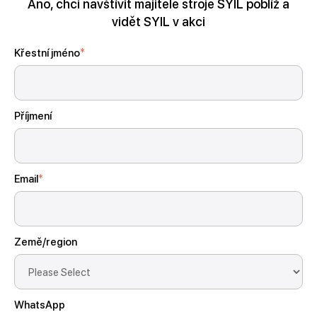
Ano, chci navštívit majitele stroje SYIL poblíž a
vidět SYIL v akci
Křestní jméno
*
Příjmení
Email
*
Země/region
WhatsApp